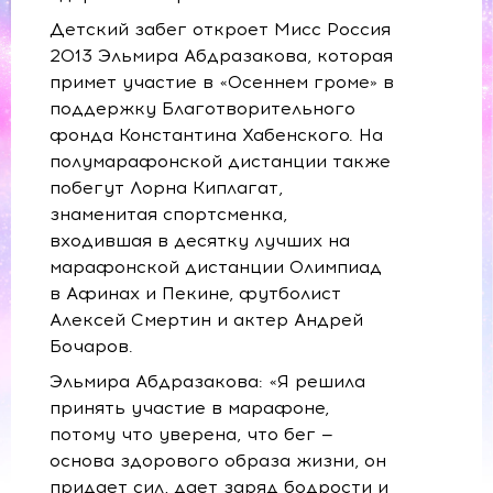
Детский забег откроет Мисс Россия
2013 Эльмира Абдразакова, которая
примет участие в «Осеннем громе» в
поддержку Благотворительного
фонда Константина Хабенского. На
полумарафонской дистанции также
побегут Лорна Киплагат,
знаменитая спортсменка,
входившая в десятку лучших на
марафонской дистанции Олимпиад
в Афинах и Пекине, футболист
Алексей Смертин и актер Андрей
Бочаров.
Эльмира Абдразакова: «Я решила
принять участие в марафоне,
потому что уверена, что бег —
основа здорового образа жизни, он
придает сил, дает заряд бодрости и