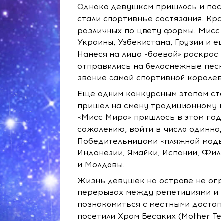
Однако девушкам пришлось и пос
стали спортивные состязания. Кр
различных по цвету формы. Мисс
Украины, Узбекистана, Грузии и е
Нанеся на лицо «боевой» раскрас
отправились на белоснежные песк
звание самой спортивной короле
Еще одним конкурсным этапом ста
пришел на смену традиционному 
«Мисс Мира» пришлось в этом году
сожалению, войти в число одинна
Победительницами «пляжной мод
Индонезии, Ямайки, Испании, Фили
и Молдовы.
Жизнь девушек на острове не ог
перерывах между репетициями и
познакомиться с местными достоп
посетили Храм Бесаких (Mother Te