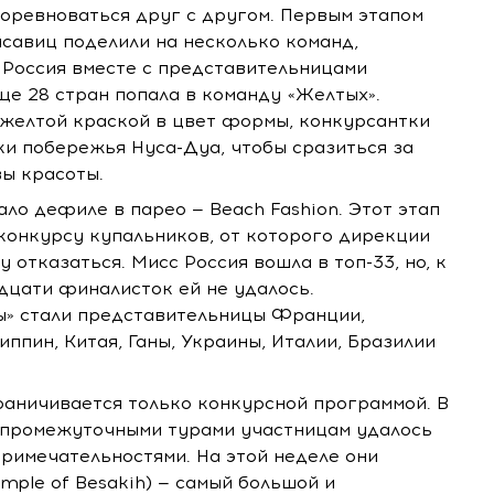
оревноваться друг с другом. Первым этапом
асавиц поделили на несколько команд,
 Россия вместе с представительницами
ще 28 стран попала в команду «Желтых».
 желтой краской в цвет формы, конкурсантки
и побережья Нуса-Дуа, чтобы сразиться за
вы красоты.
ло дефиле в парео — Beach Fashion. Этот этап
конкурсу купальников, от которого дирекции
 отказаться. Мисс Россия вошла в топ-33, но, к
дцати финалисток ей не удалось.
ы» стали представительницы Франции,
ппин, Китая, Ганы, Украины, Италии, Бразилии
раничивается только конкурсной программой. В
 промежуточными турами участницам удалось
римечательностями. На этой неделе они
mple of Besakih) — самый большой и