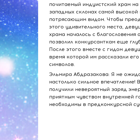
почитаемый индуистский храм на 
западных склонах самой высокой 
потрясающим видом. Чтобы преод
этого удивительного места, деву
храма началось с благословения 
позволил конкурсанткам еще глу
После этого вместе с гидом деву
время которой им рассказали его
символов.
Эльмира Абдразакова: Я не ожида
настолько сильное впечатление!
получили невероятный заряд энерг
приятным чувством внутренней га
необходимы в предконкурсной су