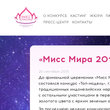
О КОНКУРСЕ
КАСТИНГ
ЖЮРИ
П
ПРЕСС-ЦЕНТР
КОНТАКТЫ
«Мисс Мира 201
25 сентября 2013
До финальной церемонии «Мисс М
состоялся конкурс «Топ-модель»,
традиционных индонезийских нар
с остальными участницами в перв
золотого цвета с ярким зеленым 
За последнюю неделю конкурсант