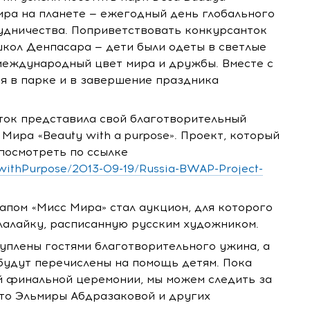
Мира на планете — ежегодный день глобального
удничества. Поприветствовать конкурсанток
школ Денпасара — дети были одеты в светлые
— международный цвет мира и дружбы. Вместе с
я в парке и в завершение праздника
ток представила свой благотворительный
Мира «Beauty with a purpose». Проект, который
посмотреть по ссылке
ithPurpose/2013-09-19/Russia-BWAP-Project-
пом «Мисс Мира» стал аукцион, для которого
лалайку, расписанную русским художником.
уплены гостями благотворительного ужина, а
будут перечислены на помощь детям. Пока
й финальной церемонии, мы можем следить за
то Эльмиры Абдразаковой и других