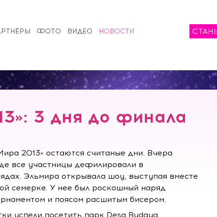
СТАН
АРТНЁРЫ
ФОТО
ВИДЕО
НОВОСТИ
3»: 3 дня до финала
ира 2013» остаются считаные дни. Вчера
 где все участницы дефилировали в
ядах. Эльмира открывала шоу, выступая вместе
ой семерке. У нее был роскошный наряд
орнаментом и поясом расшитым бисером.
ки успели посетить парк Desa Budaya