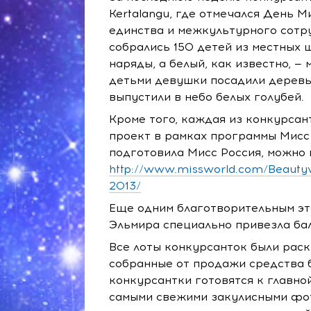
Kertalangu, где отмечался День 
единства и межкультурного сотр
собрались 150 детей из местных 
наряды, а белый, как известно, 
детьми девушки посадили деревь
выпустили в небо белых голубей.
Кроме того, каждая из конкурсан
проект в рамках программы Мисс 
подготовила Мисс Россия, можно 
http://www.missworld.com/Beautyw
2013/
Еще одним благотворительным эта
Эльмира специально привезла ба
Все лоты конкурсанток были раск
собранные от продажи средства 
конкурсантки готовятся к главно
самыми свежими закулисными фо