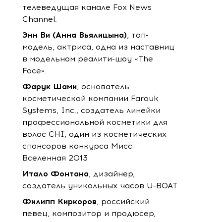
телеведущая канале Fox News
Channel.
Энн Ви (Анна Вьялицына)
, топ-
модель, актриса, одна из наставниц
в модельном реалити-шоу «The
Face».
Фарук Шами
, основатель
косметической компании Farouk
Systems, Inc., создатель линейки
профессиональной косметики для
волос CHI, один из косметических
спонсоров конкурса Мисс
Вселенная 2013
Итало Фонтана
, дизайнер,
создатель уникальных часов U-BOAT
Филипп Киркоров
, российский
певец, композитор и продюсер,