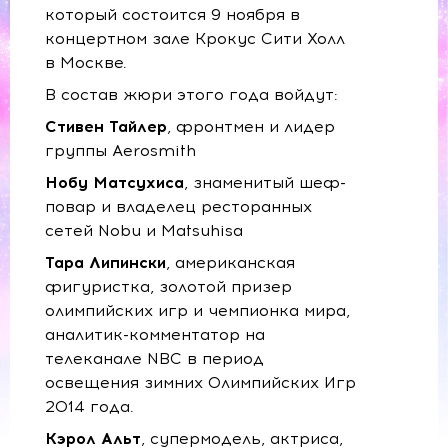
который состоится 9 ноября в
концертном зале Крокус Сити Холл
в Москве.
В состав жюри этого года войдут:
Стивен Тайлер
, фронтмен и лидер
группы Aerosmith
Нобу Матсухиса
, знаменитый шеф-
повар и владелец ресторанных
сетей Nobu и Matsuhisa
Тара Липински
, американская
фигуристка, золотой призер
олимпийских игр и чемпионка мира,
аналитик-комментатор на
телеканале NBC в период
освещения зимних Олимпийских Игр
2014 года.
Кэрол Альт
, супермодель, актриса,