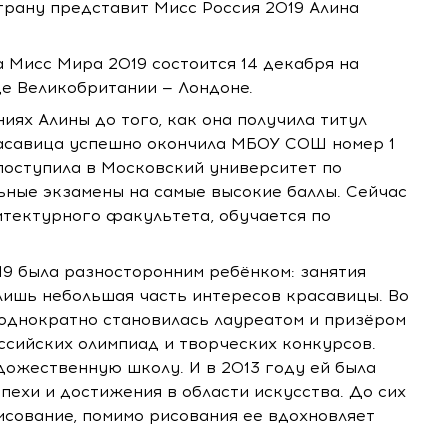
трану представит Мисс Россия 2019 Алина
Мисс Мира 2019 состоится 14 декабря на
це Великобритании — Лондоне.
иях Алины до того, как она получила титул
красавица успешно окончила МБОУ СОШ номер 1
 поступила в Московский университет по
ьные экзамены на самые высокие баллы. Сейчас
итектурного факультета, обучается по
19 была разносторонним ребёнком: занятия
 лишь небольшая часть интересов красавицы. Во
еоднократно становилась лауреатом и призёром
ссийских олимпиад и творческих конкурсов.
дожественную школу. И в 2013 году ей была
пехи и достижения в области искусства. До сих
исование, помимо рисования ее вдохновляет