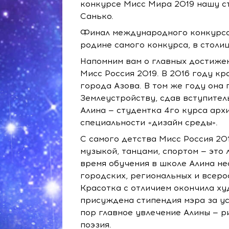
конкурсе Мисс Мира 2019 нашу с
Санько.
Финал международного конкурса 
родине самого конкурса, в столи
Напомним вам о главных достижен
Мисс Россия 2019. В 2016 году 
города Азова. В том же году она
Землеустройству, сдав вступител
Алина — студентка 4го курса арх
специальности «дизайн среды».
С самого детства Мисс Россия 20
музыкой, танцами, спортом — это
время обучения в школе Алина н
городских, региональных и всеро
Красотка с отличием окончила ху
присуждена стипендия мэра за ус
пор главное увлечение Алины — р
поэзия.