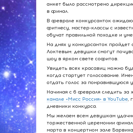
анкет было рассмотрено дирекцие
в финал.
В феврале конкурсанток ожидают
фитнесу, мастер-классы с извес
обучат правильной походке и уме
На днях у конкурсанток пройдет
Локтевым: девушки смогут почувс
шоу в ярком свете софитов.
Увидеть всех красавиц можно бу
когда стартует голосование. Име
отдать голос за понравившуюся у
Начиная с 6 февраля следить за
канале «Мисс Россия» в YouTube
, 
дневники конкурса.
Мы желаем всем девушкам удачно
торжественной церемонии финала 
марта в концертном зале Барвиха 