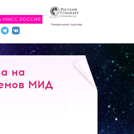
Ь МИСС РОССИЯ
Генеральный партнёр
ва на
иемов МИД