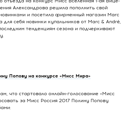
о отъезда на конкурс Мисс Вселенная
1-ая
Вице-
сения Александрова решила пополнить свой
новинками и посетила фирменный магазин Marc
а для себя новинки купальников от Marc & André,
последним тенденциям сезона и подчеркивают
у.
ину Попову на конкурсе «Мисс Мира»
м, что стартовало онлайн-голосование «Мисс
осовать за Мисс Россия 2017 Полину Попову
бами: