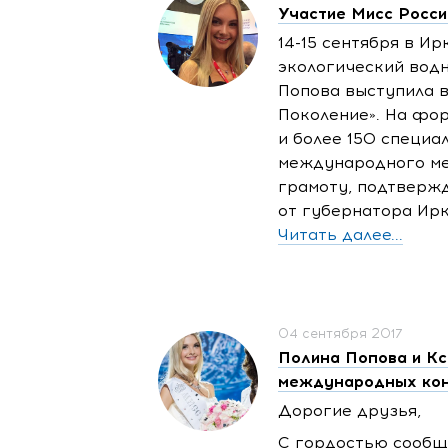
Участие Мисс Росс
14-15
сентября в Ир
экологический водн
Попова выступила 
Поколение». На фор
и более 150 специа
международного ме
грамоту, подтверж
от губернатора Ирк
Читать далее...
04 сентября 2017
Полина Попова и Кс
международных кон
Дорогие друзья,
С гордостью сообщ