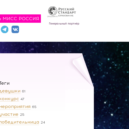
Ь МИСС РОССИЯ
Генеральный партнёр
Теги
девушки
61
конкурс
47
мероприятия
65
участие
25
победительница
24