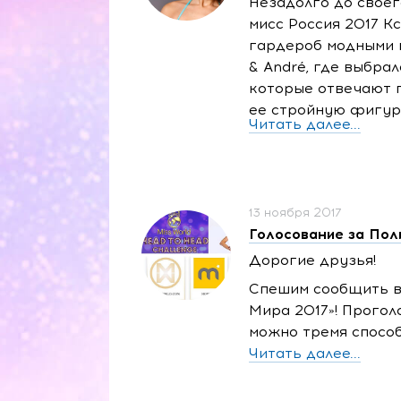
Незадолго до своег
мисс Россия 2017 К
гардероб модными 
& André, где выбрал
которые отвечают 
ее стройную фигур
Читать далее...
13 ноября 2017
Голосование за Пол
Дорогие друзья!
Спешим сообщить ва
Мира 2017»! Прогол
можно тремя спосо
Читать далее...