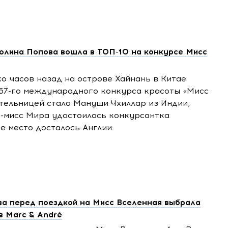
олина Попова вошла в ТОП-10 на конкурсе Мисс
о часов назад на острове Хайнань в Китае
67-го
международного конкурса красоты «Мисс
тельницей стала Мануши Чхиллар из Индии,
е-мисс Мира удостоилась конкурсантка
ье место досталось Англии.
а перед поездкой на Мисс Вселенная выбрала
в Marc & André