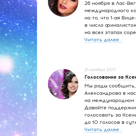
26 ноября в Лас-Ве
международного ко
на то, что
1-ая
Вице-
в число финалисток
на всех этапах сор
Читать далее...
21 ноября 2017
Голосование за Ксе
Мы рады сообщить,
Александрова в на
на международном к
Давайте поддержим
голосовать за Ксен
до 10 голосов в сут
Читать далее...