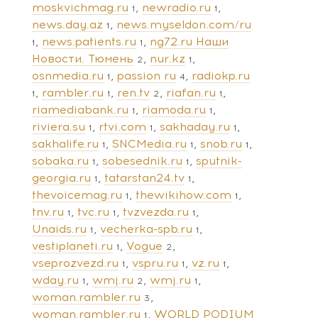
moskvichmag.ru
newradio.ru
1
1
news.day.az
news.myseldon.com/ru
1
news.patients.ru
ng72.ru Наши
1
1
Новости. Тюмень
nur.kz
2
1
osnmedia.ru
passion ru
radiokp.ru
1
4
rambler.ru
ren.tv
riafan.ru
1
1
2
1
riamediabank.ru
riamoda.ru
1
1
riviera.su
rtvi.com
sakhaday.ru
1
1
1
sakhalife.ru
SNCMedia.ru
snob.ru
1
1
1
sobaka.ru
sobesednik.ru
sputnik-
1
1
georgia.ru
tatarstan24.tv
1
1
thevoicemag.ru
thewikihow.com
1
1
tnv.ru
tvc.ru
tvzvezda.ru
1
1
1
Unaids.ru
vecherka-spb.ru
1
1
vestiplaneti.ru
Vogue
1
2
vseprozvezd.ru
vspru.ru
vz.ru
1
1
1
wday.ru
wmj.ru
wmj.ru
1
2
1
woman.rambler.ru
3
woman.rambler.ru
WORLD PODIUM
1