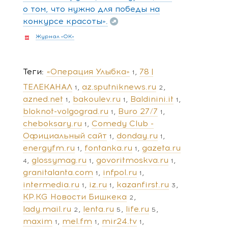
о том, что нужно для победы на
конкурсе красоты».
Журнал «ОК»
Теги
«Операция Улыбка»
78 |
1
ТЕЛЕКАНАЛ
az.sputniknews.ru
1
2
azned.net
bakoulev.ru
Baldinini.it
1
1
1
bloknot-volgograd.ru
Buro 27/7
1
1
cheboksary.ru
Comedy Club -
1
Официальный сайт
donday.ru
1
1
energyfm.ru
fontanka.ru
gazeta.ru
1
1
glossymag.ru
govoritmoskva.ru
4
1
1
granitalanta.com
infpol.ru
1
1
intermedia.ru
iz.ru
kazanfirst.ru
1
1
3
KP.KG Новости Бишкека
2
lady.mail.ru
lenta.ru
life.ru
2
5
5
maxim
mel.fm
mir24.tv
1
1
1