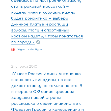
одеваюсь по настроению: захочу
стать роковой красоткой —
надену мини и каблуки, нужна
будет романтика — выберу
длинное платье и распущу
волосы. Могу и спортивный
костюм надеть, чтобы покататься
по городу».
Журнал «In Style»
21 апреля 2010
«У мисс Россия Ирины Антоненко
внешность кинодивы, но она
делает ставку не только на это. В
интервью ОК! самая красивая
девушка нашей страны
рассказала о своем знакомстве с
Фавазом Груози, о конкуренции и