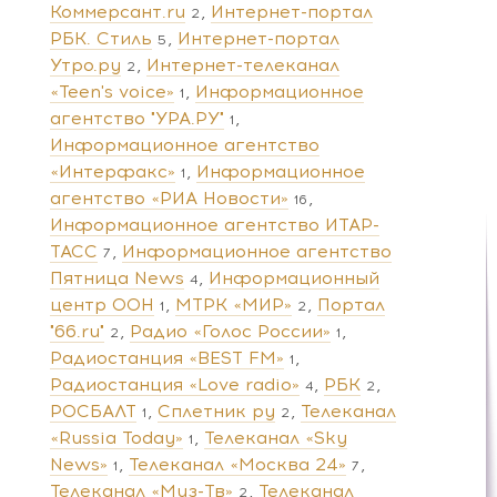
Коммерсант.ru
Интернет-портал
2
РБК. Стиль
Интернет-портал
5
Утро.ру
Интернет-телеканал
2
«Teen's voice»
Информационное
1
агентство "УРА.РУ"
1
Информационное агентство
«Интерфакс»
Информационное
1
агентство «РИА Новости»
16
Информационное агентство ИТАР-
ТАСС
Информационное агентство
7
Пятница News
Информационный
4
центр ООН
МТРК «МИР»
Портал
1
2
"66.ru"
Радио «Голос России»
2
1
Радиостанция «BEST FM»
1
Радиостанция «Love radio»
РБК
4
2
РОСБАЛТ
Сплетник ру
Телеканал
1
2
«Russia Today»
Телеканал «Sky
1
News»
Телеканал «Москва 24»
1
7
Телеканал «Муз-Тв»
Телеканал
2