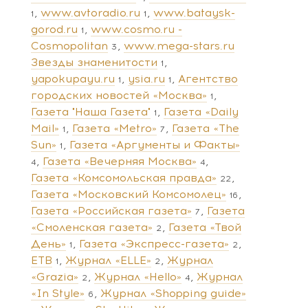
www.avtoradio.ru
www.bataysk-
1
1
gorod.ru
www.cosmo.ru -
1
Cosmopolitan
www.mega-stars.ru
3
Звезды знаменитости
1
yapokupayu.ru
ysia.ru
Агентство
1
1
городских новостей «Москва»
1
Газета "Наша Газета"
Газета «Daily
1
Mail»
Газета «Metro»
Газета «The
1
7
Sun»
Газета «Аргументы и Факты»
1
Газета «Вечерняя Москва»
4
4
Газета «Комсомольская правда»
22
Газета «Московский Комсомолец»
16
Газета «Российская газета»
Газета
7
«Смоленская газета»
Газета «Твой
2
День»
Газета «Экспресс-газета»
1
2
ЕТВ
Журнал «ELLE»
Журнал
1
2
«Grazia»
Журнал «Hello»
Журнал
2
4
«In Style»
Журнал «Shopping guide»
6