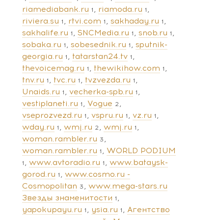
riamediabank.ru
riamoda.ru
1
1
riviera.su
rtvi.com
sakhaday.ru
1
1
1
sakhalife.ru
SNCMedia.ru
snob.ru
1
1
1
sobaka.ru
sobesednik.ru
sputnik-
1
1
georgia.ru
tatarstan24.tv
1
1
thevoicemag.ru
thewikihow.com
1
1
tnv.ru
tvc.ru
tvzvezda.ru
1
1
1
Unaids.ru
vecherka-spb.ru
1
1
vestiplaneti.ru
Vogue
1
2
vseprozvezd.ru
vspru.ru
vz.ru
1
1
1
wday.ru
wmj.ru
wmj.ru
1
2
1
woman.rambler.ru
3
woman.rambler.ru
WORLD PODIUM
1
www.avtoradio.ru
www.bataysk-
1
1
gorod.ru
www.cosmo.ru -
1
Cosmopolitan
www.mega-stars.ru
3
Звезды знаменитости
1
yapokupayu.ru
ysia.ru
Агентство
1
1