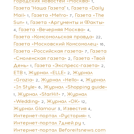
городских новостей «Москва»
1
Газета "Наша Газета"
Газета «Daily
1
Mail»
Газета «Metro»
Газета «The
1
7
Sun»
Газета «Аргументы и Факты»
1
Газета «Вечерняя Москва»
4
4
Газета «Комсомольская правда»
22
Газета «Московский Комсомолец»
16
Газета «Российская газета»
Газета
7
«Смоленская газета»
Газета «Твой
2
День»
Газета «Экспресс-газета»
1
2
ЕТВ
Журнал «ELLE»
Журнал
1
2
«Grazia»
Журнал «Hello»
Журнал
2
4
«In Style»
Журнал «Shopping guide»
6
Журнал «StarHit»
Журнал
1
7
«Wedding»
Журнал «ОК»
2
12
Журнал Glamour
Известия
3
4
Интернет-портал «Рустория»
1
Интернет-портал 7дней.ру
1
Интернет-портал Beforeitsnews.com