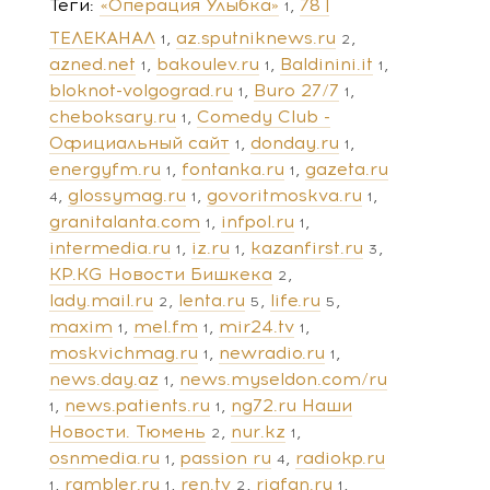
Теги
«Операция Улыбка»
78 |
1
ТЕЛЕКАНАЛ
az.sputniknews.ru
1
2
azned.net
bakoulev.ru
Baldinini.it
1
1
1
bloknot-volgograd.ru
Buro 27/7
1
1
cheboksary.ru
Comedy Club -
1
Официальный сайт
donday.ru
1
1
energyfm.ru
fontanka.ru
gazeta.ru
1
1
glossymag.ru
govoritmoskva.ru
4
1
1
granitalanta.com
infpol.ru
1
1
intermedia.ru
iz.ru
kazanfirst.ru
1
1
3
KP.KG Новости Бишкека
2
lady.mail.ru
lenta.ru
life.ru
2
5
5
maxim
mel.fm
mir24.tv
1
1
1
moskvichmag.ru
newradio.ru
1
1
news.day.az
news.myseldon.com/ru
1
news.patients.ru
ng72.ru Наши
1
1
Новости. Тюмень
nur.kz
2
1
osnmedia.ru
passion ru
radiokp.ru
1
4
rambler.ru
ren.tv
riafan.ru
1
1
2
1