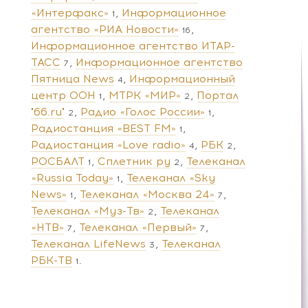
«Интерфакс»
Информационное
1
агентство «РИА Новости»
16
Информационное агентство ИТАР-
ТАСС
Информационное агентство
7
Пятница News
Информационный
4
центр ООН
МТРК «МИР»
Портал
1
2
"66.ru"
Радио «Голос России»
2
1
Радиостанция «BEST FM»
1
Радиостанция «Love radio»
РБК
4
2
РОСБАЛТ
Сплетник ру
Телеканал
1
2
«Russia Today»
Телеканал «Sky
1
News»
Телеканал «Москва 24»
1
7
Телеканал «Муз-Тв»
Телеканал
2
«НТВ»
Телеканал «Первый»
7
7
Телеканал LifeNews
Телеканал
3
РБК-ТВ
1