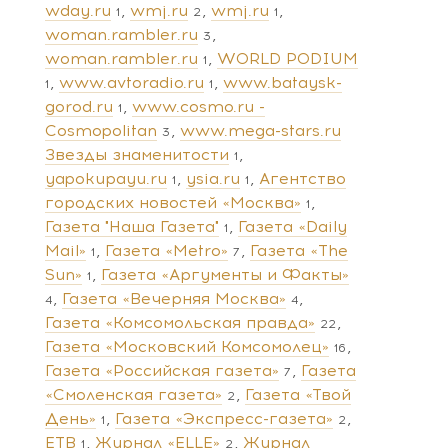
wday.ru
wmj.ru
wmj.ru
1
2
1
woman.rambler.ru
3
woman.rambler.ru
WORLD PODIUM
1
www.avtoradio.ru
www.bataysk-
1
1
gorod.ru
www.cosmo.ru -
1
Cosmopolitan
www.mega-stars.ru
3
Звезды знаменитости
1
yapokupayu.ru
ysia.ru
Агентство
1
1
городских новостей «Москва»
1
Газета "Наша Газета"
Газета «Daily
1
Mail»
Газета «Metro»
Газета «The
1
7
Sun»
Газета «Аргументы и Факты»
1
Газета «Вечерняя Москва»
4
4
Газета «Комсомольская правда»
22
Газета «Московский Комсомолец»
16
Газета «Российская газета»
Газета
7
«Смоленская газета»
Газета «Твой
2
День»
Газета «Экспресс-газета»
1
2
ЕТВ
Журнал «ELLE»
Журнал
1
2