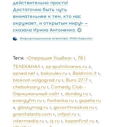
действительно просто!
Достаточно быть чуть
внимательнее к тем, кто нас
окружает, и открытым миру!» —
сказала Ирина Антоненко.
Информационное агентство «РИА Новости»
Теги
«Операция Улыбка»
78 |
1
ТЕЛЕКАНАЛ
az.sputniknews.ru
1
2
azned.net
bakoulev.ru
Baldinini.it
1
1
1
bloknot-volgograd.ru
Buro 27/7
1
1
cheboksary.ru
Comedy Club -
1
Официальный сайт
donday.ru
1
1
energyfm.ru
fontanka.ru
gazeta.ru
1
1
glossymag.ru
govoritmoskva.ru
4
1
1
granitalanta.com
infpol.ru
1
1
intermedia.ru
iz.ru
kazanfirst.ru
1
1
3