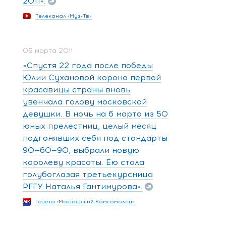
2011».
Телеканал «Муз-Тв»
09 марта 2011
«Спустя 22 года после победы
Юлии Сухановой корона первой
красавицы страны вновь
увенчала голову московской
девушки. В ночь на 6 марта из 50
юных прелестниц, целый месяц
подгонявших себя под стандарты
90—60—90, выбрали новую
королеву красоты. Ею стала
голубоглазая третьекурсница
РГГУ Наталья Гантимурова».
Газета «Московский Комсомолец»