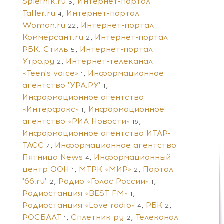
Spletnik.ru
Интернет-портал
5
Tatler.ru
Интернет-портал
4
Woman.ru
Интернет-портал
22
Коммерсант.ru
Интернет-портал
2
РБК. Стиль
Интернет-портал
5
Утро.ру
Интернет-телеканал
2
«Teen's voice»
Информационное
1
агентство "УРА.РУ"
1
Информационное агентство
«Интерфакс»
Информационное
1
агентство «РИА Новости»
16
Информационное агентство ИТАР-
ТАСС
Информационное агентство
7
Пятница News
Информационный
4
центр ООН
МТРК «МИР»
Портал
1
2
"66.ru"
Радио «Голос России»
2
1
Радиостанция «BEST FM»
1
Радиостанция «Love radio»
РБК
4
2
РОСБАЛТ
Сплетник ру
Телеканал
1
2