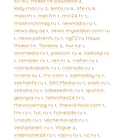
KP.KG Новости Бишкека
2
lady.mail.ru
lenta.ru
life.ru
2
5
5
maxim
mel.fm
mir24.tv
1
1
1
moskvichmag.ru
newradio.ru
1
1
news.day.az
news.myseldon.com/ru
1
news.patients.ru
ng72.ru Наши
1
1
Новости. Тюмень
nur.kz
2
1
osnmedia.ru
passion ru
radiokp.ru
1
4
rambler.ru
ren.tv
riafan.ru
1
1
2
1
riamediabank.ru
riamoda.ru
1
1
riviera.su
rtvi.com
sakhaday.ru
1
1
1
sakhalife.ru
SNCMedia.ru
snob.ru
1
1
1
sobaka.ru
sobesednik.ru
sputnik-
1
1
georgia.ru
tatarstan24.tv
1
1
thevoicemag.ru
thewikihow.com
1
1
tnv.ru
tvc.ru
tvzvezda.ru
1
1
1
Unaids.ru
vecherka-spb.ru
1
1
vestiplaneti.ru
Vogue
1
2
vseprozvezd.ru
vspru.ru
vz.ru
1
1
1