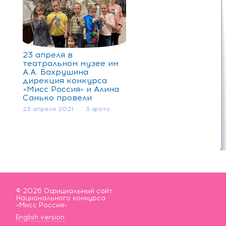
23 апреля в
театральном музее им
А.А. Бахрушина
дирекция конкурса
«Мисс Россия» и Алина
Санько провели
благотворительное
23 апреля 2021
3 фото.
мероприятие для
подопечных фонда
«Арифметика добра»
© 2026 Официальный сайт
Национального конкурса
«Мисс Россия»
English version