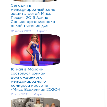
Сегодня в
международный день
защиты детей Мисс
Россия 2019 Алина
Санько организовала
онлайн-чтения для
маленьких подопечных
01 июня 2021
1 фото.
благотворительного
фонда «Подсолнух».
16 мая в Майами
состоялся финал
долгожданного
международного
конкурса красоты
«Мисс Вселенная 2020»!
16 мая 2021
6 фото.